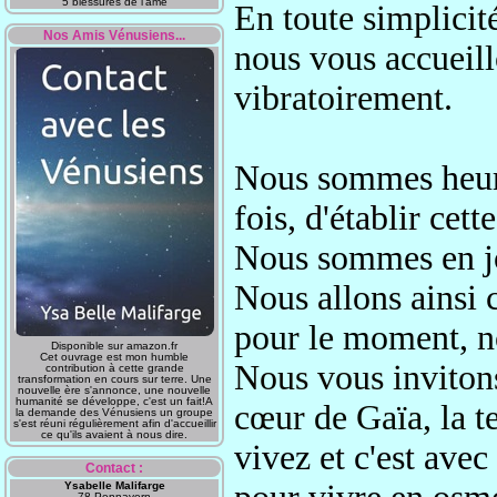
5 blessures de l'âme
En toute simplicit
Nos Amis Vénusiens...
nous vous accueil
vibratoirement
.
Nous sommes heur
fois
, d'établir cet
Nous sommes en j
Nous allons ainsi 
pour le moment,
n
Disponible sur amazon.fr
Cet ouvrage est mon humble
Nous vous invitons
contribution à cette grande
transformation en cours sur terre. Une
nouvelle ère s'annonce, une nouvelle
humanité se développe, c'est un fait!A
cœur
de Gaïa, la t
la demande des Vénusiens un groupe
s'est réuni régulièrement afin d'accueillir
ce qu'ils avaient à nous dire.
vivez et c'est avec
Contact :
Ysabelle Malifarge
78 Pennavern