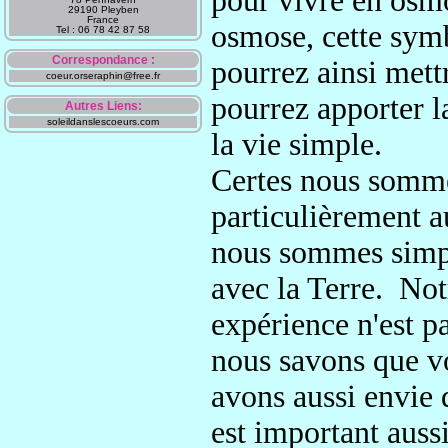
pour vivre en osm
29190 Pleyben
France
osmose, cette sym
Tel : 06 78 42 87 58
Correspondance :
pourrez
ainsi mett
coeur.orseraphin@free.fr
pourrez apporter la
Autres Liens:
soleildanslescoeurs.com
la vie simple.
Certes nous somme
particulièrement 
nous sommes sim
avec la Terre.
Not
expérience n'est pa
nous savons que v
avons aussi envie
est important aussi