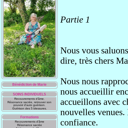
Partie 1
Nous vous saluons 
dire, très chers Ma
Nous nous rapproc
Bénédiction de Marie
nous accueillir en
SOINS INDIVIDUELS
accueillons avec c
Recouvrements d'âme.
Résonance sacrée, retrouver son
pouvoir d'auto guérison.
Guérison des 5 blessures.
nouvelles venues.
Formations
confiance.
Recouvrements d'âme
Résonance sacrée