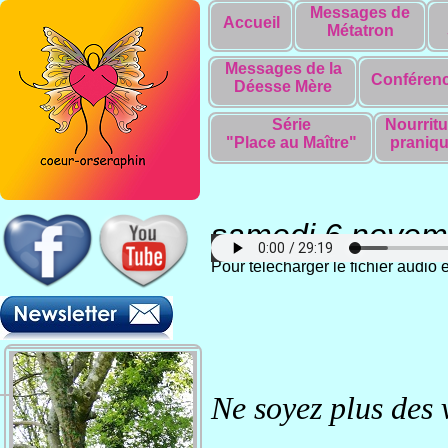
Messages de
Accueil
Métatron
Messages de la
Conféren
Déesse Mère
Série
Nourritu
"Place au Maître"
praniq
samedi 6 novem
Pour télécharger le fichier audio
Ne soyez
plus des 