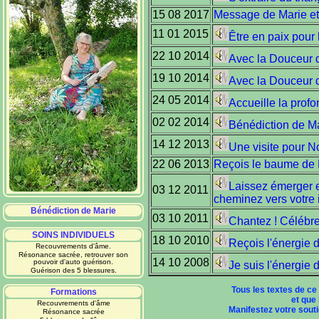
15 08 2017
Message de Marie et
11 01 2015
Être en paix pour 
22 10 2014
Avec la Douceur d
19 10 2014
Avec la Douceur d
24 05 2014
Accueille la prof
02 02 2014
Bénédiction de M
14 12 2013
Une visite pour N
22 06 2013
Reçois le baume de 
Laissez émerger e
03 12 2011
cheminez vers votre 
Bénédiction de Marie
03 10 2011
Chantez ! Célébrez 
SOINS INDIVIDUELS
18 10 2010
Reçois l'énergie de
Recouvrements d'âme.
Résonance sacrée, retrouver son
14 10 2008
pouvoir d'auto guérison.
Je suis l'énergie 
Guérison des 5 blessures.
Tous les textes de ce
Formations
et que 
Recouvrements d'âme
Manifestez votre soutie
Résonance sacrée