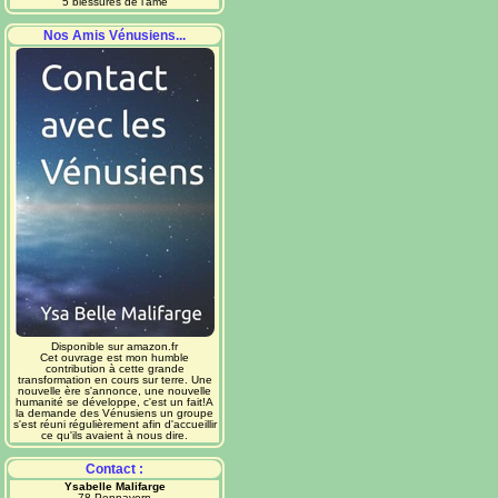
5 blessures de l'âme
Nos Amis Vénusiens...
Disponible sur amazon.fr
Cet ouvrage est mon humble
contribution à cette grande
transformation en cours sur terre. Une
nouvelle ère s'annonce, une nouvelle
humanité se développe, c'est un fait!A
la demande des Vénusiens un groupe
s'est réuni régulièrement afin d'accueillir
ce qu'ils avaient à nous dire.
Contact :
Ysabelle Malifarge
78 Pennavern