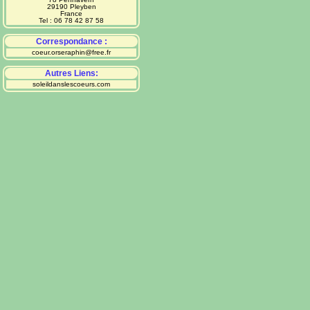
29190 Pleyben
France
Tel : 06 78 42 87 58
Correspondance :
coeur.orseraphin@free.fr
Autres Liens:
soleildanslescoeurs.com