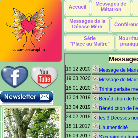
Messages de
Accueil
Métatron
Messages de la
Conféren
Déesse Mère
Série
Nourritu
"Place au Maître"
praniq
Messages 
19 12 2020
Message de Marie C
19 03 2020
Message de Mari
18 01 2020
Trinité parfaite m
13 04 2019
Bénédiction de l'
13 04 2019
Bénédiction de l'
24 02 2018
les 3 Déesses no
18 11 2017
L'authenticité
16 09 2017
S'extraire du tria