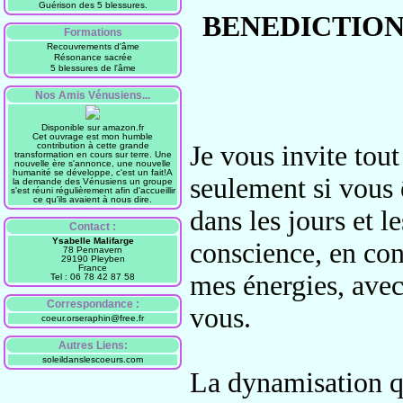
Guérison des 5 blessures.
BENEDICTION 
Formations
Recouvrements d'âme
Résonance sacrée
5 blessures de l'âme
Nos Amis Vénusiens...
Disponible sur amazon.fr
Cet ouvrage est mon humble
contribution à cette grande
Je vous invite
tout
transformation en cours sur terre. Une
nouvelle ère s'annonce, une nouvelle
humanité se développe, c'est un fait!A
seulement si vous 
la demande des Vénusiens un groupe
s'est réuni régulièrement afin d'accueillir
ce qu'ils avaient à nous dire.
dans les jours et l
Contact :
Ysabelle Malifarge
conscience, en con
78 Pennavern
29190 Pleyben
France
mes énergies
, ave
Tel : 06 78 42 87 58
Correspondance :
vous.
coeur.orseraphin@free.fr
Autres Liens:
soleildanslescoeurs.com
La dynamisation qu