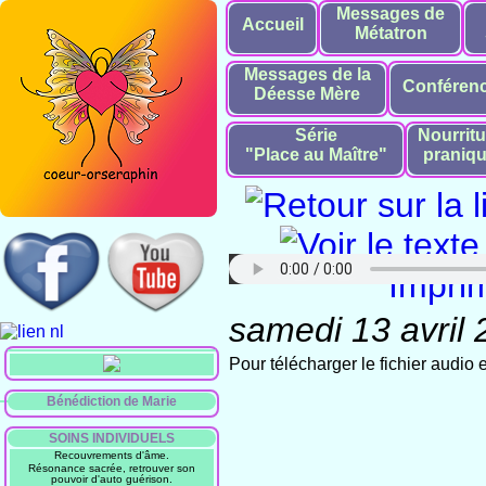
Messages de
Accueil
Métatron
Messages de la
Conféren
Déesse Mère
Série
Nourritu
"Place au Maître"
praniq
samedi 13 avril
Pour télécharger le fichier audio
Bénédiction de Marie
SOINS INDIVIDUELS
Recouvrements d'âme.
Résonance sacrée, retrouver son
pouvoir d'auto guérison.