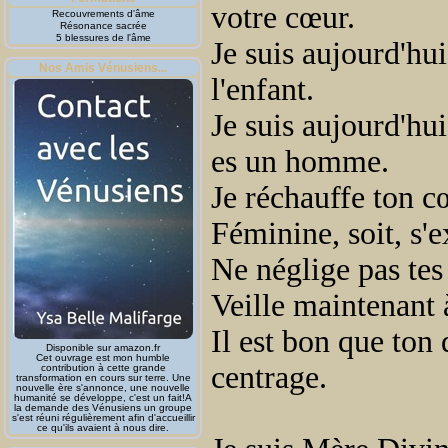
votre cœur.
Recouvrements d'âme
Résonance sacrée
5 blessures de l'âme
Je suis aujourd'hu
Nos Amis Vénusiens...
l'enfant.
Je suis aujourd'hu
es un homme.
Je réchauffe ton c
Féminine, soit, s'
Ne néglige pas tes
Veille maintenant 
Il est bon que ton 
Disponible sur amazon.fr
Cet ouvrage est mon humble
centrage.
contribution à cette grande
transformation en cours sur terre. Une
nouvelle ère s'annonce, une nouvelle
humanité se développe, c'est un fait!A
la demande des Vénusiens un groupe
s'est réuni régulièrement afin d'accueillir
ce qu'ils avaient à nous dire.