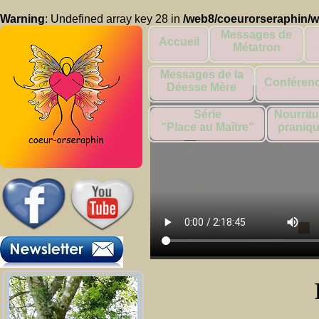
Warning
: Undefined array key 28 in
/web8/coeurorseraphin/
Messages de
Accueil
Métatron
Messages de la
Conféren
Déesse Mère
Série
Nourritu
"Place au Maître"
praniq
dimanche 5 févr
Pour télécharger le fichier video