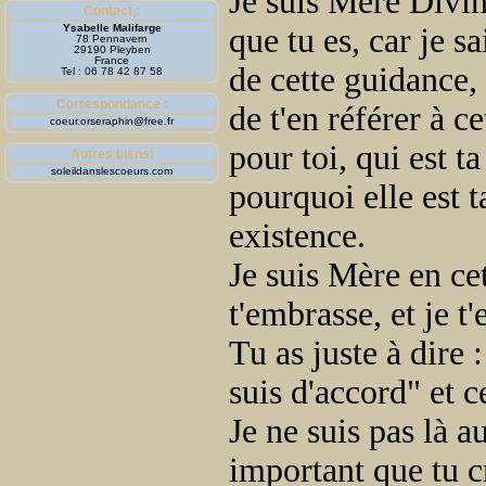
Je suis Mère Divine
Contact :
Ysabelle Malifarge
que tu es, car je 
78 Pennavern
29190 Pleyben
France
de cette guidance,
Tel : 06 78 42 87 58
Correspondance :
de t'en référer à c
coeur.orseraphin@free.fr
pour toi, qui est t
Autres Liens:
soleildanslescoeurs.com
pourquoi elle est t
existence.
Je suis Mère en cet 
t'embrasse, et je t'
Tu as juste à dire :
suis d'accord" et ce
Je ne suis pas là a
important que tu c