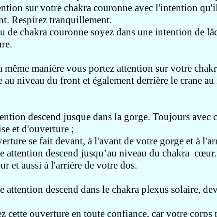
tention
sur votre chakra couronne
avec l'intention qu'i
nt.
Respirez tranquillement.
u de chakra couronne soyez dans une intention de lâ
re.
la même manière vous portez attention
sur votre chak
e au niveau du front et également
derrière le crane au
ttention descend
jusque dans la gorge.
Toujours avec c
ise et d'ouverture
;
erture se fait devant, à l'avant de votre gorge et à l'a
re attention descend jusqu’au niveau du chakra cœur
r et aussi à l'arrière de votre dos.
re attention descend dans le chakra
plexus solaire, dev
z cette ouverture en toute confiance,
car votre corps