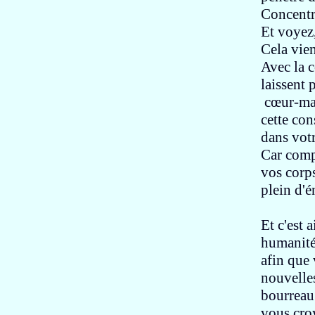
Concentr
Et voyez
Cela vien
Avec la 
laissent 
cœur-mag
cette co
dans
vot
Car comp
vos corp
plein d'é
Et c'est 
humanit
afin que
nouvell
bourreau
vous croy