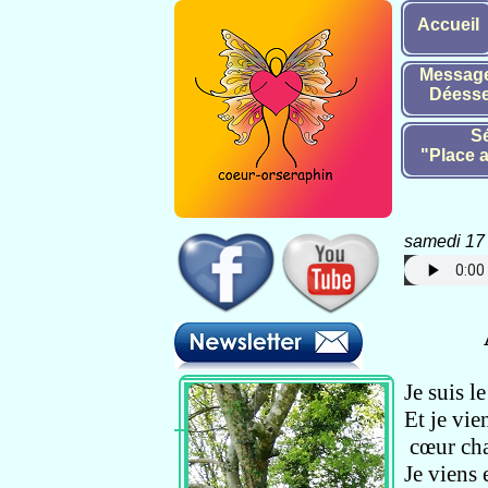
Accueil
Message
Déesse
Sé
"Place a
samedi 17
Pour téléc
Je suis l
Et je vie
cœur cha
Je viens 