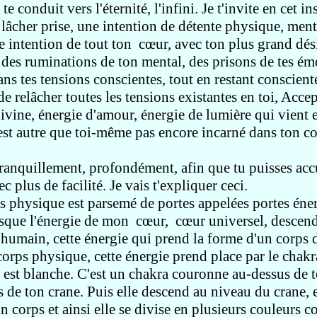
 te conduit
vers l'éternité, l'infini.
Je t'invite en cet i
lâcher prise,
une intention de détente physique,
ment
e intention de tout ton cœur,
avec ton plus grand dés
e des ruminations de ton mental,
des prisons de tes ém
ans tes tensions
conscientes,
tout en restant conscient
de relâcher
toutes les tensions existantes en toi,
Accept
divine,
énergie d'amour, énergie de lumière
qui vient e
'est autre que toi-même pas encore
incarné dans ton co
tranquillement,
profondément,
afin que tu puisses acc
ec plus de
facilité. Je vais t'expliquer ceci.
s physique
est parsemé de portes
appelées portes
éner
sque l'énergie
de mon cœur, cœur universel, descen
 humain,
cette énergie qui prend la forme
d'un corps d
corps
physique, cette énergie prend place
par le chak
e est blanche.
C'est un chakra couronne
au-dessus de 
s de ton crane.
Puis elle descend au niveau du crane, 
on corps
et ainsi elle se divise
en plusieurs couleurs c