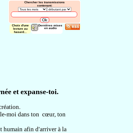
Chercher les transmissions
contenant:
Choix d'une
Dernières mises
en audio
lecture au
hasard...
née et expanse-toi.
création.
lle-moi dans ton cœur
, ton
rit humain
afin d'arriver à la