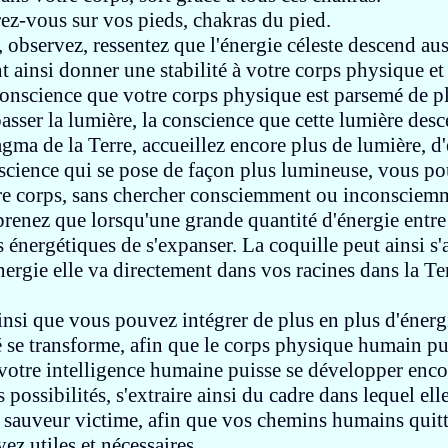
ez-vous sur vos pieds, chakras du pied.
,
observez, ressentez que l'énergie
céleste descend au
t ainsi donner une stabilité
à votre corps physique et 
conscience que votre corps
physique est parsemé de p
passer la lumière,
la conscience que cette lumière des
ma de la Terre,
accueillez encore plus de lumière,
d
nscience qui se pose
de façon plus lumineuse,
vous pou
re corps, sans chercher consciemment ou inconscie
renez que lorsqu'une grande quantité
d'énergie entr
s
énergétiques de s'expanser.
La coquille peut ainsi s
nergie elle va
directement dans vos racines dans la Ter
ainsi que vous pouvez intégrer de plus en plus
d'énerg
é
se transforme,
afin que le corps physique humain pu
 votre intelligence humaine
puisse se développer enco
es
possibilités,
s'extraire ainsi
du cadre dans lequel ell
 sauveur victime,
afin que vos chemins humains quit
ez utiles et nécessaires.