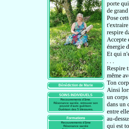
porte
qui
de grand 
Pose cett
t'extrair
respire d
Accepte 
énergie 
Et qui n
. . .
Respire 
même av
Ton corp
Bénédiction de Marie
Ainsi lor
SOINS INDIVIDUELS
un corps
Recouvrements d'âme.
dans un 
Résonance sacrée, retrouver son
pouvoir d'auto guérison.
Guérison des 5 blessures.
entre ell
au-dessu
Formations
Recouvrements d'âme
qui est t
Résonance sacrée