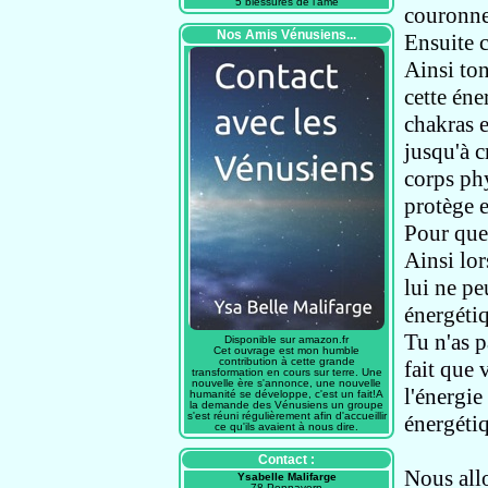
5 blessures de l'âme
couronne
Nos Amis Vénusiens...
Ensuite 
Ainsi to
cette éne
chakras
e
jusqu'à c
corps ph
protège e
Pour que
Ainsi lor
lui ne pe
énergéti
Tu n'as p
Disponible sur amazon.fr
Cet ouvrage est mon humble
contribution à cette grande
fait que
transformation en cours sur terre. Une
nouvelle ère s'annonce, une nouvelle
l'énergie
humanité se développe, c'est un fait!A
la demande des Vénusiens un groupe
s'est réuni régulièrement afin d'accueillir
énergétiq
ce qu'ils avaient à nous dire.
Contact :
Nous allo
Ysabelle Malifarge
78 Pennavern