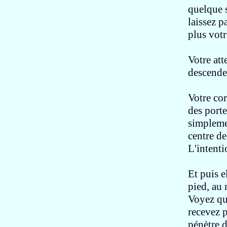
quelque s
laissez p
plus votr
Votre at
descendez
Votre co
des porte
simpleme
centre de
L'intenti
Et puis e
pied
, au
Voyez qu
recevez
p
pénètre 