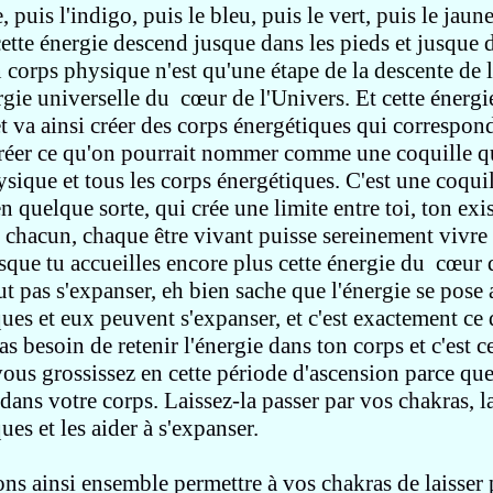
, puis l'indigo,
puis le bleu, puis le vert,
puis le jaune
cette énergie descend
jusque dans les pieds et jusque d
n corps physique n'est qu'une étape
de la descente de 
rgie universelle du cœur de l'Univers.
Et cette énergie
t va ainsi créer des corps énergétiques
qui correspond
réer
ce qu'on pourrait nommer comme une coquille
q
ysique
et tous les corps énergétiques. C'est une coquill
n quelque sorte, qui crée
une limite entre toi,
ton exis
 chacun, chaque être vivant puisse sereinement
vivre
sque tu accueilles encore plus
cette énergie du cœur 
ut pas s'expanser,
eh bien sache que
l'énergie se pose
ques
et eux peuvent s'expanser, et c'est exactement ce
as besoin de retenir l'énergie dans ton corps et c'est
c
vous grossissez en cette période d'ascension
parce que
 dans votre corps.
Laissez-la passer par vos chakras,
l
ues et les aider à s'expanser.
ns ainsi ensemble permettre à vos chakras de laisser