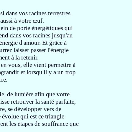
ssi
dans vos racines terrestres
.
aussi à votre œuf.
lein de
porte énergétiques qui
cend dans vos racines
jusqu'au
'énergie d'amour.
Et grâce à
rrez laisser passer l'énergie
mment
à la retenir.
e en vous,
elle vient permettre à
'agrandir
et lorsqu'il y a un trop
re.
ie, de lumière
afin que votre
isse retrouver
la santé parfaite,
re,
se développer vers de
e évolue qui est
ce triangle
tent
les étapes de souffrance
que