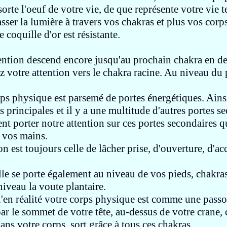
orte l'oeuf de votre vie, de
que représente votre vie t
asser la lumière
à travers vos chakras et plus vos corp
e coquille d'or est résistante.
tention descend encore jusqu'au prochain chakra en d
 votre attention vers le chakra racine. Au niveau du 
rps physique est parsemé
de portes énergétiques. Ain
s principales et il y a
une multitude d'autres portes s
nt porter
notre attention sur ces portes secondaires 
 vos mains.
on est toujours celle de lâcher prise, d'ouverture, d'ac
lle se porte également au niveau de vos pieds
, chakra
 niveau la voute plantaire.
'en réalité votre corps physique est comme
une passo
ar le sommet de votre tête, au-dessus de votre crane,
dans votre corps,
sort grâce à
tous ces chakras.