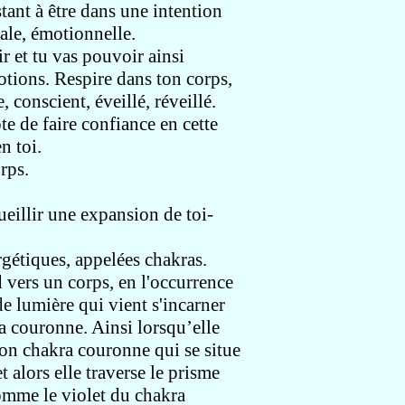
nstant à être dans une
intention
ale, émotionnelle.
ir
et tu vas pouvoir ainsi
otions.
Respire dans ton corps,
e, conscient,
éveillé, réveillé
.
e de faire confiance en cette
n toi.
rps.
ueillir
une expansion de toi-
gétiques, appelées chakras.
d
vers un corps, en l'occurrence
e lumière qui vient s'incarner
ra couronne.
Ainsi lorsqu’elle
ton chakra couronne qui se situe
et alors
elle traverse le prisme
omme le violet
du chakra