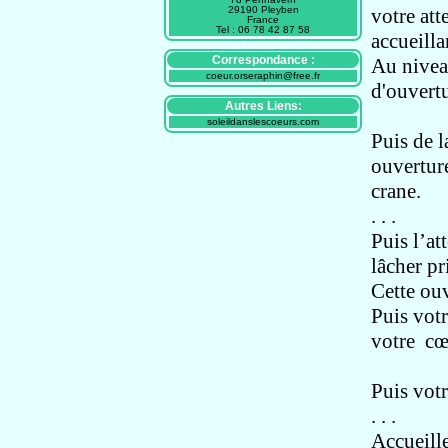
29190 Pleyben
votre at
France
Tel : 06 78 42 87 58
accueilla
Correspondance :
Au nivea
coeur.orseraphin@free.fr
d'ouvertu
Autres Liens:
soleildanslescoeurs.com
Puis de 
ouvertur
crane.
. . .
Puis l’a
lâcher pr
Cette ouv
Puis vot
votre cœu
Puis vot
. . .
Accueille