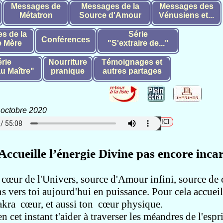
Messages de
Messages de la
Messages des
Métatron
Source d'Amour
Vénusiens et...
s de la
Série
Conférences
 Mère
"S'extraire de..."
rie
Nourriture
Témoignages et
u Maître"
pranique
autres partages
 octobre 2020
harger le fichier audio en format mp3 cliquez
Accueille l’énergie Divine pas encore incar
e cœur de l'Univers, source d'Amour infini
, source de 
ns vers toi aujourd'hui
en puissance.
Pour cela accuei
kra cœur, et aussi ton cœur physique.
en cet instant t'aider à traverser
les méandres de l'esp