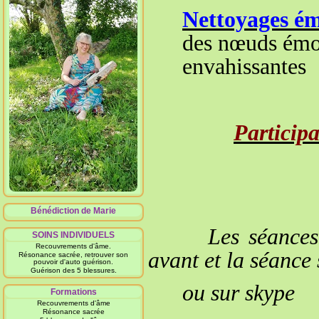
Nettoyages émo
des nœuds émoti
envahissantes
Particip
Enfa
Bénédiction de Marie
Les séances se 
SOINS INDIVIDUELS
Recouvrements d'âme.
avant et la séa
Résonance sacrée, retrouver son
pouvoir d'auto guérison.
Guérison des 5 blessures.
ou sur skype
Formations
Recouvrements d'âme
Résonance sacrée