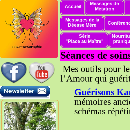
Messages de
Accueil
Métatron
Messages de la
Conféren
Déesse Mère
Série
Nourritu
"Place au Maître"
praniq
Séances de soin
Mes outils pour les
l’Amour qui guéri
Guérisons Kar
mémoires ancie
schémas répétit