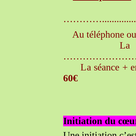
La séanc
…………...................
Au téléphone ou 
La séance 
…………………
La séance + enr
60€
Initiation du cœu
Une initiation c’es