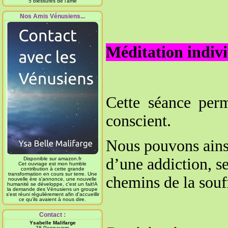
5 blessures de l'âme
Nos Amis Vénusiens...
Méditation indivi
Cette séance perm
conscient.
Nous pouvons ainsi 
d’une addiction, s
Disponible sur amazon.fr
Cet ouvrage est mon humble
contribution à cette grande
transformation en cours sur terre. Une
chemins de la sou
nouvelle ère s'annonce, une nouvelle
humanité se développe, c'est un fait!A
la demande des Vénusiens un groupe
s'est réuni régulièrement afin d'accueillir
ce qu'ils avaient à nous dire.
Contact :
Ysabelle Malifarge
78 Pennavern