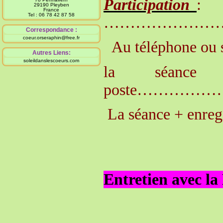
Participation
: l
29190 Pleyben
France
Tel : 06 78 42 87 58
…………………
Correspondance :
coeur.orseraphin@free.fr
Au téléphone ou 
Autres Liens:
soleildanslescoeurs.com
la séanc
poste………
La séance + enre
Entretien avec la